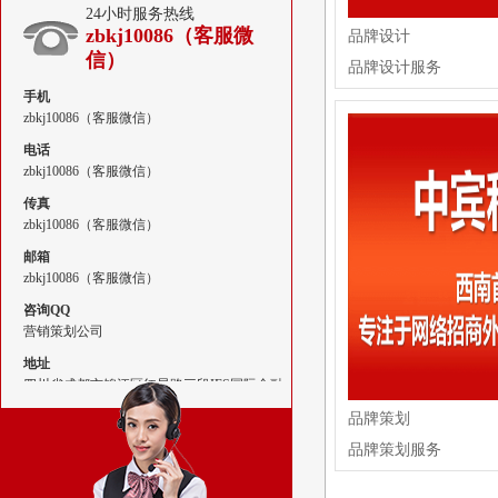
24小时服务热线
zbkj10086（客服微
品牌设计
信）
品牌设计服务
手机
zbkj10086（客服微信）
电话
zbkj10086（客服微信）
传真
zbkj10086（客服微信）
邮箱
zbkj10086（客服微信）
咨询QQ
营销策划公司
地址
四川省成都市锦江区红星路三段IFS国际金融
中心
品牌策划
品牌策划服务