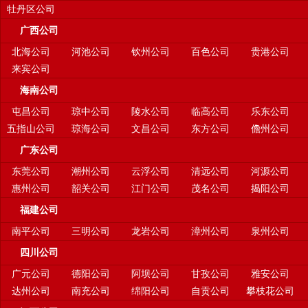
牡丹区公司
广西公司
北海公司
河池公司
钦州公司
百色公司
贵港公司
来宾公司
海南公司
屯昌公司
琼中公司
陵水公司
临高公司
乐东公司
五指山公司
琼海公司
文昌公司
东方公司
儋州公司
广东公司
东莞公司
潮州公司
云浮公司
清远公司
河源公司
惠州公司
韶关公司
江门公司
茂名公司
揭阳公司
福建公司
南平公司
三明公司
龙岩公司
漳州公司
泉州公司
四川公司
广元公司
德阳公司
阿坝公司
甘孜公司
雅安公司
达州公司
南充公司
绵阳公司
自贡公司
攀枝花公司