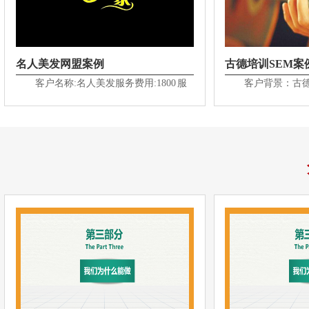
名人美发网盟案例
古德培训SEM案
客户名称:名人美发服务费用:1800 服
客户背景：古
保持每月稳定增长
务时间:2016-05-18~2016-06-18 客户名
年英语口语的网站
称：名人美容美发......
式，来引导青少年进...