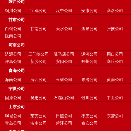
陕西公司
铜川公司
宝鸡公司
汉中公司
安康公司
商洛公司
甘肃公司
白银公司
甘南公司
天水公司
酒泉公司
张掖公司
陇南公司
河南公司
济源公司
三门峡公司
驻马店公司
漯河公司
周口公司
许昌公司
新乡公司
安阳公司
郑州公司
商丘公司
青海公司
海南公司
海西公司
玉树公司
果洛公司
黄南公司
宁夏公司
固原公司
吴忠公司
石嘴山公司
银川公司
中卫公司
山东公司
聊城公司
莱芜公司
日照公司
枣庄公司
东营公司
青岛公司
济南公司
菏泽公司
泰安公司